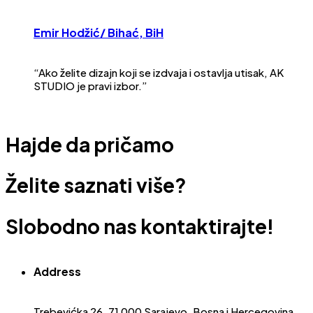
Emir Hodžić
/ Bihać, BiH
“Ako želite dizajn koji se izdvaja i ostavlja utisak, AK
STUDIO je pravi izbor.”
Hajde da pričamo
Želite saznati više?
Slobodno nas kontaktirajte!
Address
Trebevićka 26, 71 000 Sarajevo, Bosna i Hercegovina