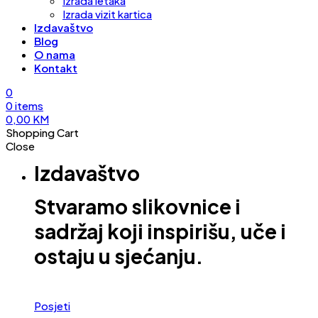
Izrada letaka
Izrada vizit kartica
Izdavaštvo
Blog
O nama
Kontakt
0
0
items
0,00
KM
Shopping Cart
Close
Izdavaštvo
Stvaramo slikovnice i
sadržaj koji inspirišu, uče i
ostaju u sjećanju.
Posjeti