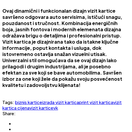
Ovaj dinamični i funkcionalan dizajn vizit kartice
savršeno odgovara auto servisima, ističući snagu,
pouzdanost i stručnost. Kombinacija energičnih
boja, jasnih fontova i modernih elemenata dizajna
odražava brigu o detaljima i profesionalni pristup.
Vizit kartica je dizajnirana tako da istakne ključne
informacije, poput kontakta i usluga, dok
istovremeno ostavlja snažan vizuelni utisak.
Univerzalni stil omogućava da se ovaj dizajn lako
prilagodi i drugim industrijama, ali je posebno
efektan za sve koji se bave automobilima. Savršen
izbor za one koji žele da pokažu svoju posvećenost
kvalitetu i zadovoljstvu klijenata!
Tags:
biznis kartice
izrada vizit kartica
print vizit kartica
vizit
kartica cijena
vizit kartice
vk
Share: