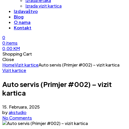
Izrada letaka
Izrada vizit kartica
Izdavaštvo
Blog
O nama
Kontakt
0
0
items
0,00
KM
Shopping Cart
Close
Home
Vizit kartice
Auto servis (Primjer #002) – vizit kartica
Vizit kartice
Auto servis (Primjer #002) – vizit
kartica
15. Februara, 2025
by
akstudio
No Comments