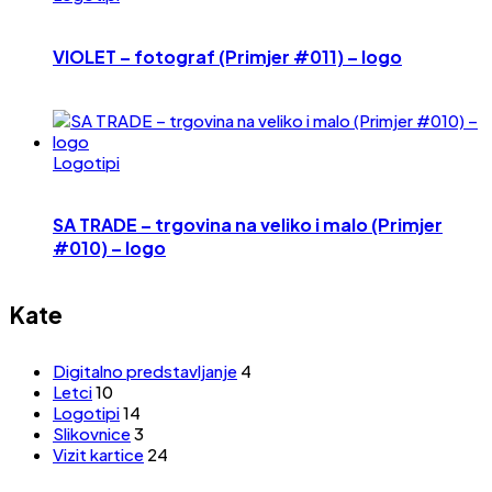
VIOLET – fotograf (Primjer #011) – logo
Logotipi
SA TRADE – trgovina na veliko i malo (Primjer
#010) – logo
Kate
Digitalno predstavljanje
4
Letci
10
Logotipi
14
Slikovnice
3
Vizit kartice
24