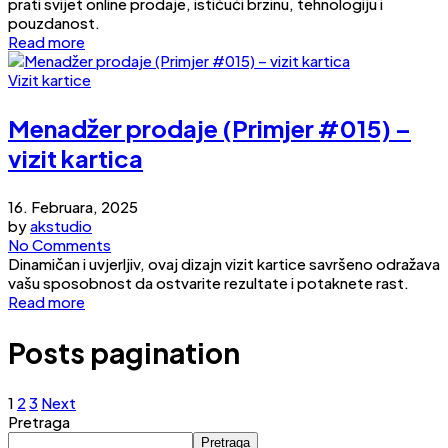
prati svijet online prodaje, ističući brzinu, tehnologiju i
pouzdanost.
Read more
Vizit kartice
Menadžer prodaje (Primjer #015) –
vizit kartica
16. Februara, 2025
by
akstudio
No Comments
Dinamičan i uvjerljiv, ovaj dizajn vizit kartice savršeno odražava
vašu sposobnost da ostvarite rezultate i potaknete rast.
Read more
Posts pagination
1
2
3
Next
Pretraga
Pretraga