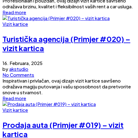
Profesionalan i pouzdan, ovaj dizajn vizit kartice savršeno
odražava brzinu, kvalitet i fleksibilnost vaših rent a car usluga.
Read more
Vizit kartice
Turistička agencija (Primjer #020) –
vizit kartica
16. Februara, 2025
by
akstudio
No Comments
Inspirativan i privlačan, ovaj dizajn vizit kartice savršeno
odražava magiju putovanja i vašu sposobnost da pretvorite
snove u stvarnost.
Read more
Vizit kartice
Prodaja auta (Primjer #019) – vizit
kartica