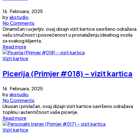
16. Februara, 2025
by
akstudio
No Comments
Dinamičan i uvjerljiv, ovaj dizajn vizit kartice savršeno odražava
vašu stručnost i posvećenost u pronalaženju idealnog vozila
za svakog klijenta.
Read more
Vizit kartice
Picerija (Primjer #018) – vizit kartica
16. Februara, 2025
by
akstudio
No Comments
Ukusan i privlačan, ovaj dizajn vizit kartice savršeno odražava
toplinu i autentičnost vaše picerije.
Read more
Vizit kartice