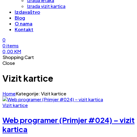
Izrada letaka
Izrada vizit kartica
Izdavaštvo
Blog
O nama
Kontakt
0
0
items
0,00
KM
Shopping Cart
Close
Vizit kartice
Home
Kategorije: Vizit kartice
Vizit kartice
Web programer (Primjer #024) – vizit
kartica