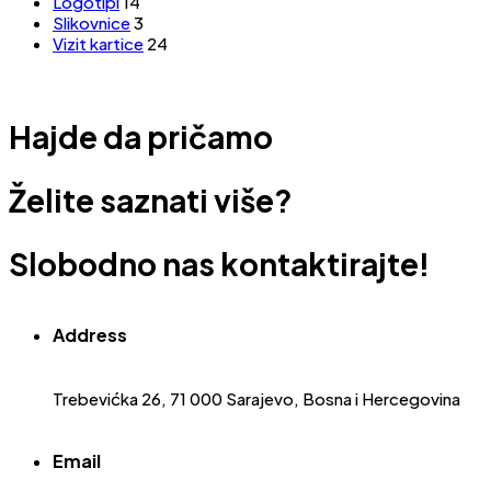
Logotipi
14
Slikovnice
3
Vizit kartice
24
Hajde da pričamo
Želite saznati više?
Slobodno nas kontaktirajte!
Address
Trebevićka 26, 71 000 Sarajevo, Bosna i Hercegovina
Email