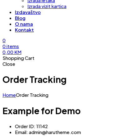
Izrada letaka
Izrada vizit kartica
Izdavaštvo
Blog
O nama
Kontakt
0
0
items
0,00
KM
Shopping Cart
Close
Order Tracking
Home
Order Tracking
Example for Demo
Order ID: 11142
Email: admin@harutheme.com