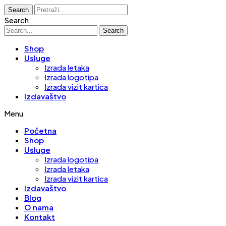
Search
Search
Search
Shop
Usluge
Izrada letaka
Izrada logotipa
Izrada vizit kartica
Izdavaštvo
Menu
Početna
Shop
Usluge
Izrada logotipa
Izrada letaka
Izrada vizit kartica
Izdavaštvo
Blog
O nama
Kontakt