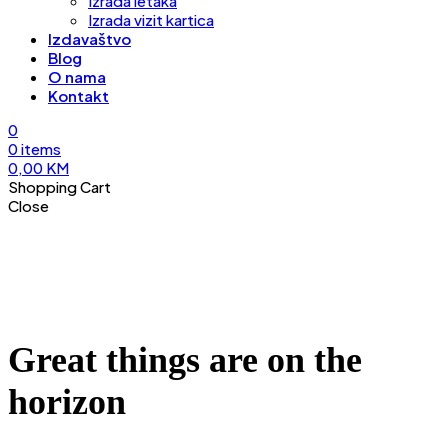
Izrada letaka
Izrada vizit kartica
Izdavaštvo
Blog
O nama
Kontakt
0
0
items
0,00
KM
Shopping Cart
Close
Great things are on the
horizon