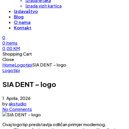
Izrada letaka
Izrada vizit kartica
Izdavaštvo
Blog
O nama
Kontakt
0
0
items
0,00
KM
Shopping Cart
Close
Home
Logotipi
SIA DENT – logo
Logotipi
SIA DENT – logo
1. Aprila, 2026
by
akstudio
No Comments
Ovaj logotip predstavlja odličan primjer modernog,