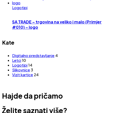
Logotipi
SA TRADE – trgovina na veliko i malo (Primjer
#010) – logo
Kate
Digitalno predstavljanje
4
Letci
10
Logotipi
14
Slikovnice
3
Vizit kartice
24
Hajde da pričamo
Želite saznati više?