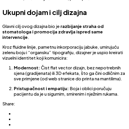
Ukupni dojam i cilj dizajna
Glavni cilj ovog dizajna bio je
razbijanje straha od
stomatologa i promocija zdravlja ispred same
intervencije
.
Kroz fluidne linije, pametnu inkorporaciju jabuke, umirujuću
zelenu boju i “organsku” tipografiju, dizajner je uspio kreirati
vizuelni identitet koji komunicira:
Modernost:
Čist flat vector dizajn, bez nepotrebnih
sjena (gradijenata) ili 3D efekata, što ga čini odličnim za
sve primjene (od web stranice do printa na mantilima).
Pristupačnost i empatiju:
Boja i oblici poručuju
pacijentu da je u sigurnim, smirenim i nježnim rukama.
Share: