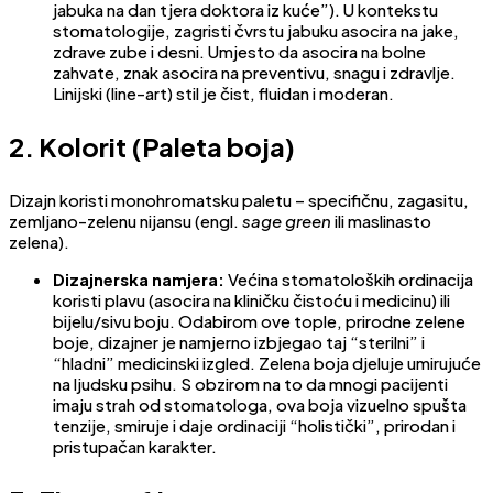
jabuka na dan tjera doktora iz kuće”). U kontekstu
stomatologije, zagristi čvrstu jabuku asocira na jake,
zdrave zube i desni. Umjesto da asocira na bolne
zahvate, znak asocira na preventivu, snagu i zdravlje.
Linijski (line-art) stil je čist, fluidan i moderan.
2. Kolorit (Paleta boja)
Dizajn koristi monohromatsku paletu – specifičnu, zagasitu,
zemljano-zelenu nijansu (engl.
sage green
ili maslinasto
zelena).
Dizajnerska namjera:
Većina stomatoloških ordinacija
koristi plavu (asocira na kliničku čistoću i medicinu) ili
bijelu/sivu boju. Odabirom ove tople, prirodne zelene
boje, dizajner je namjerno izbjegao taj “sterilni” i
“hladni” medicinski izgled. Zelena boja djeluje umirujuće
na ljudsku psihu. S obzirom na to da mnogi pacijenti
imaju strah od stomatologa, ova boja vizuelno spušta
tenzije, smiruje i daje ordinaciji “holistički”, prirodan i
pristupačan karakter.