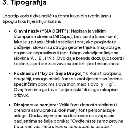
3. Tipografija
Logotip koristi dva različita fonta kako bi stvorio jasnu
tipografsku hijerarhiju i balans:
Glavni naziv (“SIA DENT”):
Napisan je velikim
štampanim slovima (All Caps), bez serifa (sans-serif).
Iako je u pitanju čitak i stabilan font, ako pogledate
pažljivije, slova nisu strogo geometrijska. Imaju blage,
organske nepravilnosti (npr. blago zakrivljene linije na
slovima ‘A’, ‘E’, i ‘N’). Ovo daje brendu dozu ljudskosti i
topline, a pritom zadržava autoritet i profesionalnost.
Podnaslov (“by Dr. Šejla Dragolj”):
Koristi potpuno
drugačiji, mnogo mekši font sa zaobljenim završecima i
specifičnim oblicima slova (npr. malo slovo ‘y’ i ‘g’).
Ovaj font ima gotovo “prijateljski” ili blago rukopisni
prizvuk.
Dizajnerska namjera:
Veliki font donosi stabilnost i
brendira samu praksu, dok manji font personalizuje
uslugu. Dodavanjem imena doktorice na ovaj način,
pacijentima se šalje poruka:
“Ovdje niste samo broj na
traci, već vas liječi stvarna, pristupačna osoba.”