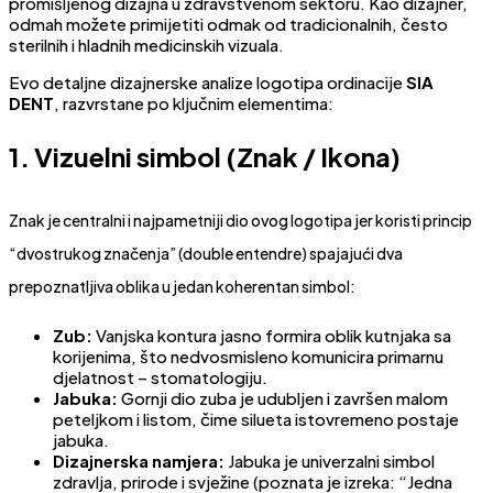
promišljenog dizajna u zdravstvenom sektoru. Kao dizajner,
odmah možete primijetiti odmak od tradicionalnih, često
sterilnih i hladnih medicinskih vizuala.
Evo detaljne dizajnerske analize logotipa ordinacije
SIA
DENT
, razvrstane po ključnim elementima:
1. Vizuelni simbol (Znak / Ikona)
Znak je centralni i najpametniji dio ovog logotipa jer koristi princip
“dvostrukog značenja” (double entendre) spajajući dva
prepoznatljiva oblika u jedan koherentan simbol:
Zub:
Vanjska kontura jasno formira oblik kutnjaka sa
korijenima, što nedvosmisleno komunicira primarnu
djelatnost – stomatologiju.
Jabuka:
Gornji dio zuba je udubljen i završen malom
peteljkom i listom, čime silueta istovremeno postaje
jabuka.
Dizajnerska namjera:
Jabuka je univerzalni simbol
zdravlja, prirode i svježine (poznata je izreka: “Jedna