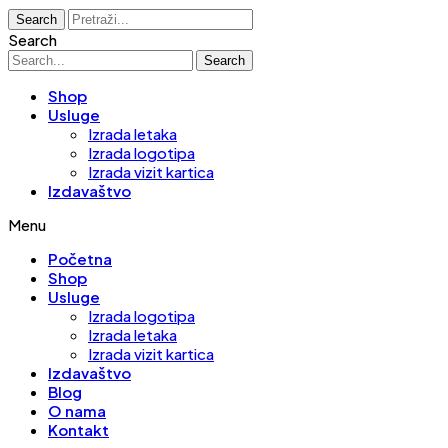
Search
Search
Search
Shop
Usluge
Izrada letaka
Izrada logotipa
Izrada vizit kartica
Izdavaštvo
Menu
Početna
Shop
Usluge
Izrada logotipa
Izrada letaka
Izrada vizit kartica
Izdavaštvo
Blog
O nama
Kontakt