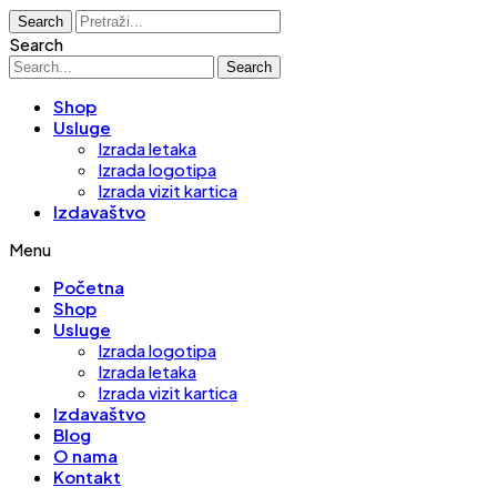
Search
Search
Search
Shop
Usluge
Izrada letaka
Izrada logotipa
Izrada vizit kartica
Izdavaštvo
Menu
Početna
Shop
Usluge
Izrada logotipa
Izrada letaka
Izrada vizit kartica
Izdavaštvo
Blog
O nama
Kontakt