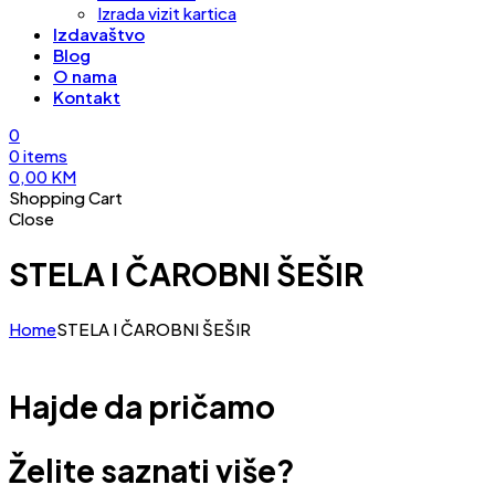
Izrada vizit kartica
Izdavaštvo
Blog
O nama
Kontakt
0
0
items
0,00
KM
Shopping Cart
Close
STELA I ČAROBNI ŠEŠIR
Home
STELA I ČAROBNI ŠEŠIR
Hajde da pričamo
Želite saznati više?