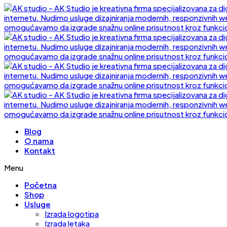
Blog
O nama
Kontakt
Menu
Početna
Shop
Usluge
Izrada logotipa
Izrada letaka