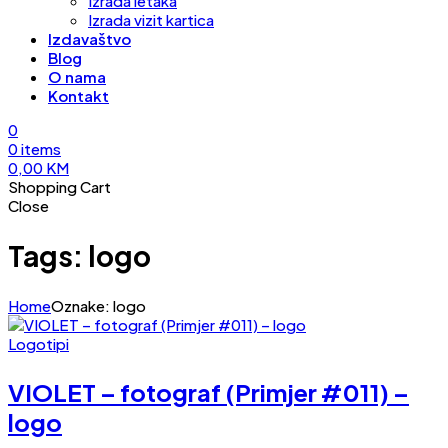
Izrada letaka
Izrada vizit kartica
Izdavaštvo
Blog
O nama
Kontakt
0
0
items
0,00
KM
Shopping Cart
Close
Tags: logo
Home
Oznake: logo
Logotipi
VIOLET – fotograf (Primjer #011) –
logo