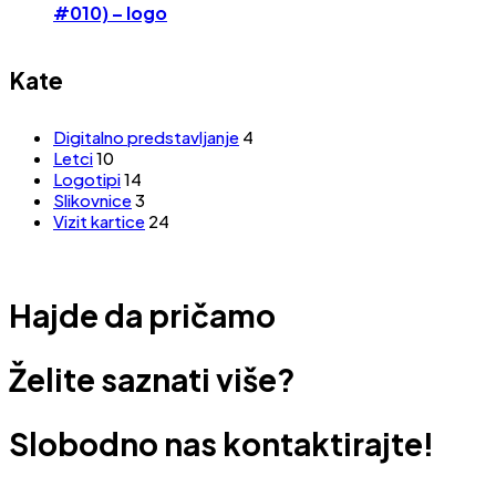
#010) – logo
Kate
Digitalno predstavljanje
4
Letci
10
Logotipi
14
Slikovnice
3
Vizit kartice
24
Hajde da pričamo
Želite saznati više?
Slobodno nas kontaktirajte!