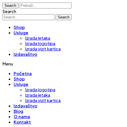
Search
Search
Search
Shop
Usluge
Izrada letaka
Izrada logotipa
Izrada vizit kartica
Izdavaštvo
Menu
Početna
Shop
Usluge
Izrada logotipa
Izrada letaka
Izrada vizit kartica
Izdavaštvo
Blog
O nama
Kontakt