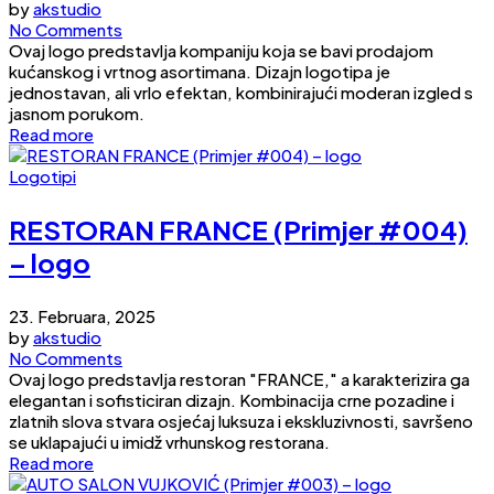
by
akstudio
No Comments
Ovaj logo predstavlja kompaniju koja se bavi prodajom
kućanskog i vrtnog asortimana. Dizajn logotipa je
jednostavan, ali vrlo efektan, kombinirajući moderan izgled s
jasnom porukom.
Read more
Logotipi
RESTORAN FRANCE (Primjer #004)
– logo
23. Februara, 2025
by
akstudio
No Comments
Ovaj logo predstavlja restoran "FRANCE," a karakterizira ga
elegantan i sofisticiran dizajn. Kombinacija crne pozadine i
zlatnih slova stvara osjećaj luksuza i ekskluzivnosti, savršeno
se uklapajući u imidž vrhunskog restorana.
Read more