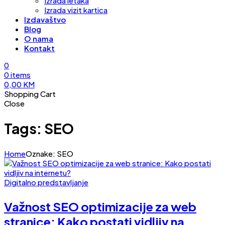
Izrada letaka
Izrada vizit kartica
Izdavaštvo
Blog
O nama
Kontakt
0
0
items
0,00
KM
Shopping Cart
Close
Tags: SEO
Home
Oznake: SEO
Digitalno predstavljanje
Važnost SEO optimizacije za web
stranice: Kako postati vidljiv na