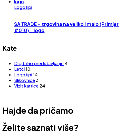
Logotipi
SA TRADE – trgovina na veliko i malo (Primjer
#010) – logo
Kate
Digitalno predstavljanje
4
Letci
10
Logotipi
14
Slikovnice
3
Vizit kartice
24
Hajde da pričamo
Želite saznati više?