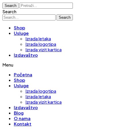
Search
Search
Search
Shop
Usluge
Izrada letaka
Izrada logotipa
Izrada vizit kartica
Izdavaštvo
Menu
Početna
Shop
Usluge
Izrada logotipa
Izrada letaka
Izrada vizit kartica
Izdavaštvo
Blog
O nama
Kontakt