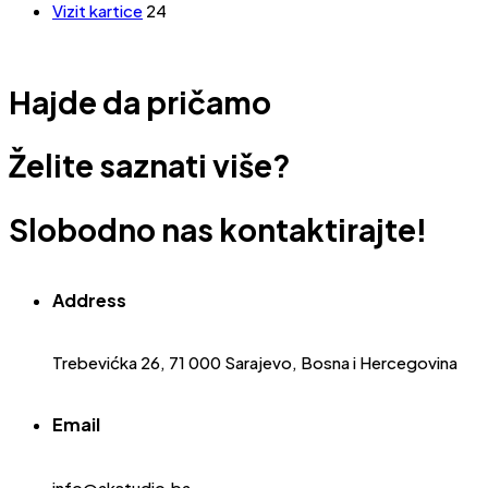
Vizit kartice
24
Hajde da pričamo
Želite saznati više?
Slobodno nas kontaktirajte!
Address
Trebevićka 26, 71 000 Sarajevo, Bosna i Hercegovina
Email
info@akstudio.ba