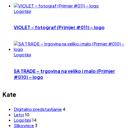
Logotipi
VIOLET – fotograf (Primjer #011) – logo
Logotipi
SA TRADE – trgovina na veliko i malo (Primjer
#010) – logo
Kate
Digitalno predstavljanje
4
Letci
10
Logotipi
14
Slikovnice
3