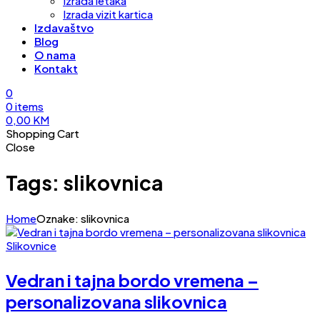
Izrada letaka
Izrada vizit kartica
Izdavaštvo
Blog
O nama
Kontakt
0
0
items
0,00
KM
Shopping Cart
Close
Tags: slikovnica
Home
Oznake: slikovnica
Slikovnice
Vedran i tajna bordo vremena –
personalizovana slikovnica