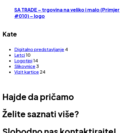
SA TRADE – trgovina na veliko i malo (Primjer
#010) – logo
Kate
Digitalno predstavljanje
4
Letci
10
Logotipi
14
Slikovnice
3
Vizit kartice
24
Hajde da pričamo
Želite saznati više?
Slobodno nas kontaktirajte!