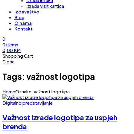
Izrada letaka
Izrada vizit kartica
Izdavaštvo
Blog
O nama
Kontakt
0
0
items
0,00
KM
Shopping Cart
Close
Tags: važnost logotipa
Home
Oznake: važnost logotipa
Digitalno predstavljanje
Važnost izrade logotipa za uspjeh
brenda